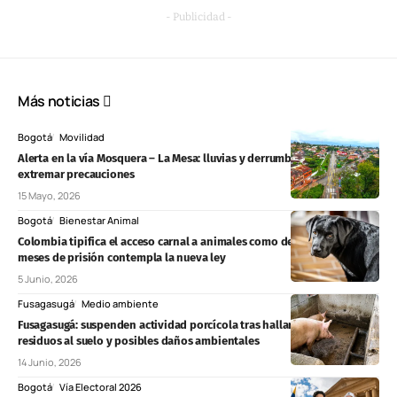
- Publicidad -
Más noticias
Bogotá
Movilidad
Alerta en la vía Mosquera – La Mesa: lluvias y derrumbes obligan a
extremar precauciones
15 Mayo, 2026
Bogotá
Bienestar Animal
Colombia tipifica el acceso carnal a animales como delito: hasta 55
meses de prisión contempla la nueva ley
5 Junio, 2026
Fusagasugá
Medio ambiente
Fusagasugá: suspenden actividad porcícola tras hallar descargas de
residuos al suelo y posibles daños ambientales
14 Junio, 2026
Bogotá
Vía Electoral 2026