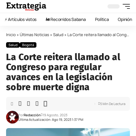
⚡️ Artículos vistos
🚂 Recorridos Sabana
Política
Opinión
Inicio
»
Últimas Noticias
»
Salud
»
La Corte reitera llamado al Congreso para regular avances en la legislación sobre muerte digna
Salud
Bogotá
La Corte reitera llamado al
Congreso para regular
avances en la legislación
sobre muerte digna
5 Min De Lectura
Por
Redacción
19 Agosto, 2023
Última Actualización: Ago 19, 2023 1:37 PM