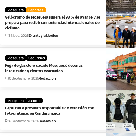
Mosquera
Deportes
Velódromo de Mosquera supera el 93 % de avance y se
prepara para recibir competencias internacionales de
ciclismo
13 Mayo, 2026
Extrategia Medios
Mosquera
Seguridad
Fuga de gas cloro sacude Mosquera: decenas
intoxicados y cientos evacuados
30 Septiembre, 2025
Redacción
Mosquera
Judicial
Capturan a presunto responsable de extorsión con
fotos íntimas en Cundinamarca
20 Septiembre, 2025
Redacción