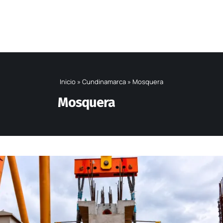
Inicio
»
Cundinamarca
»
Mosquera
Mosquera