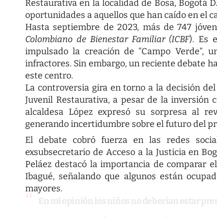
Restaurativa en la localidad de Bosa, Bogotá D
oportunidades a aquellos que han caído en el c
Hasta septiembre de 2023, más de 747 jóven
Colombiano de Bienestar Familiar (ICBF
). Es 
impulsado la creación de “Campo Verde”, un
infractores. Sin embargo, un reciente debate ha 
este centro.
La controversia gira en torno a la decisión del
Juvenil Restaurativa, a pesar de la inversión
alcaldesa López expresó su sorpresa al re
generando incertidumbre sobre el futuro del pr
El debate cobró fuerza en las redes socia
exsubsecretario de Acceso a la Justicia en Bo
Peláez destacó la importancia de comparar el
Ibagué, señalando que algunos están ocupad
mayores.
En mi opinión los niños no deberían estar pre