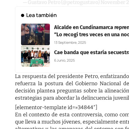
— Gustavo Petro (@petrogustavo)
November 28
Lea también
Alcalde en Cundinamarca repre
“Lo recogí tres veces en una no
13 Septiembre, 2025
Cae banda que estaría secuest
6 Junio, 2025
La respuesta del presidente Petro, enfatizando
refuerza la postura del Gobierno Nacional de 
decisión plantea preguntas sobre la alineación 
estrategias para abordar la delincuencia juvenil
[elementor-template id=»34844″]
En el contexto de esta controversia, como com
que lleva a muchos jóvenes, especialmente entre 
alternativas y las amenazas del entorno son f