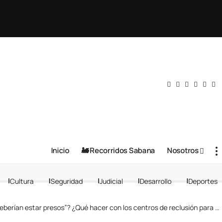
Inicio
🚂 Recorridos Sabana
Nosotros
Cultura
Seguridad
Judicial
Desarrollo
Deportes
rían estar presos”? ¿Qué hacer con los centros de reclusión para menores de edad?