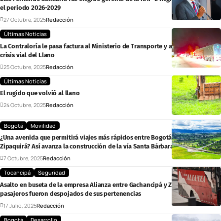
el periodo 2026-2029
27 Octubre, 2025
Redacción
Últimas Noticias
La Contraloría le pasa factura al Ministerio de Transporte y a la ANI por la
crisis vial del Llano
25 Octubre, 2025
Redacción
Últimas Noticias
El rugido que volvió al llano
24 Octubre, 2025
Redacción
Bogotá
Movilidad
¿Una avenida que permitirá viajes más rápidos entre Bogotá, Chía, Cajicá y
Zipaquirá? Así avanza la construcción de la vía Santa Bárbara
7 Octubre, 2025
Redacción
Tocancipá
Seguridad
Asalto en buseta de la empresa Alianza entre Gachancipá y Zipaquirá: los
pasajeros fueron despojados de sus pertenencias
17 Julio, 2025
Redacción
Bogotá
Desarrollo