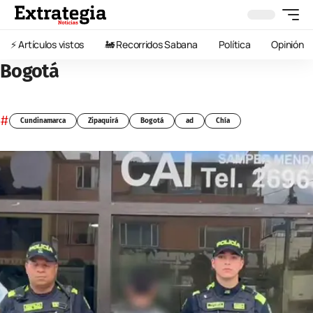
⚡️ Artículos vistos
🚂 Recorridos Sabana
Política
Opinión
Bogotá
#
Cundinamarca
Zipaquirá
Bogotá
ad
Chía