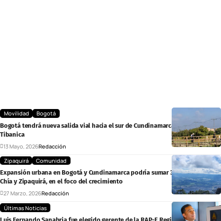
Movilidad
Bogotá
Bogotá tendrá nueva salida vial hacia el sur de Cundinamarca por el Puente
Tibanica
13 Mayo, 2026
Redacción
Zipaquirá
Comunidad
Expansión urbana en Bogotá y Cundinamarca podría sumar 37 mil hectáreas:
Chía y Zipaquirá, en el foco del crecimiento
27 Marzo, 2026
Redacción
Últimas Noticias
Luis Fernando Sanabria fue elegido gerente de la RAP-E Región Central para