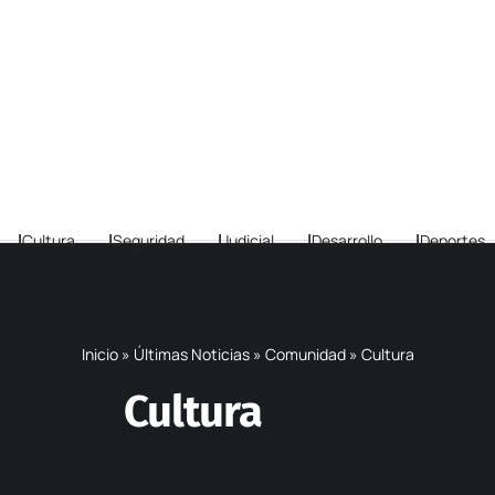
Cultura
Seguridad
Judicial
Desarrollo
Deportes
Inicio
»
Últimas Noticias
»
Comunidad
»
Cultura
Cultura