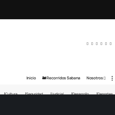
Inicio
🚂 Recorridos Sabana
Nosotros
Cultura
Seguridad
Judicial
Desarrollo
Deportes