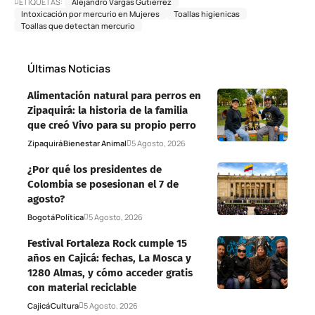
ETIQUETAS:
Alejandro Vargas Gutiérrez
Intoxicación por mercurio en Mujeres
Toallas higienicas
Toallas que detectan mercurio
Últimas Noticias
Alimentación natural para perros en
Zipaquirá: la historia de la familia
que creó Vivo para su propio perro
Zipaquirá
Bienestar Animal
5 Agosto, 2026
¿Por qué los presidentes de
Colombia se posesionan el 7 de
agosto?
Bogotá
Política
5 Agosto, 2026
Festival Fortaleza Rock cumple 15
años en Cajicá: fechas, La Mosca y
1280 Almas, y cómo acceder gratis
con material reciclable
Cajicá
Cultura
5 Agosto, 2026