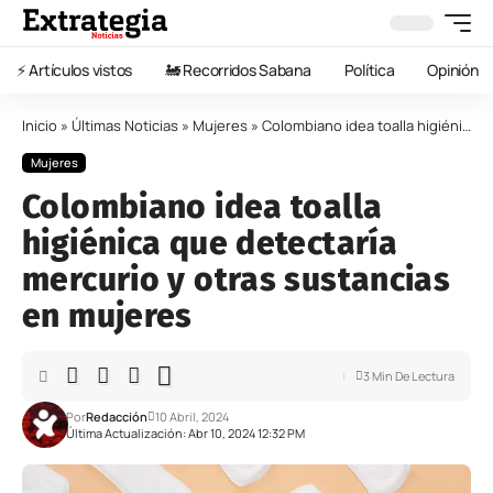
⚡️ Artículos vistos
🚂 Recorridos Sabana
Política
Opinión
Inicio
»
Últimas Noticias
»
Mujeres
»
Colombiano idea toalla higiénica que detectaría mercurio y otras sustancias en mujeres
Mujeres
Colombiano idea toalla
higiénica que detectaría
mercurio y otras sustancias
en mujeres
3 Min De Lectura
Por
Redacción
10 Abril, 2024
Última Actualización: Abr 10, 2024 12:32 PM