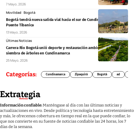
7 Mayo, 2026
Movilidad
Bogotá
Bogotá tendrá nueva salida vial hacia el sur de Cundinamarca por el
Puente Tibanica
13 Mayo, 2026
Últimas Noticias
Carrera Río Bogotá unió deporte y restauración ambiental con
siembra de árboles en Cundinamarca
25 Mayo, 2026
Categorías:
Cundinamarca
Zipaquirá
Bogotá
ad
Chí
Información confiable:
Manténgase al día con las últimas noticias y
actualizaciones en vivo. Desde política y tecnología hasta entretenimiento
y más, le ofrecemos cobertura en tiempo real en la que puede confiar, lo
que nos convierte en su fuente de noticias confiable las 24 horas, los 7
días de la semana.