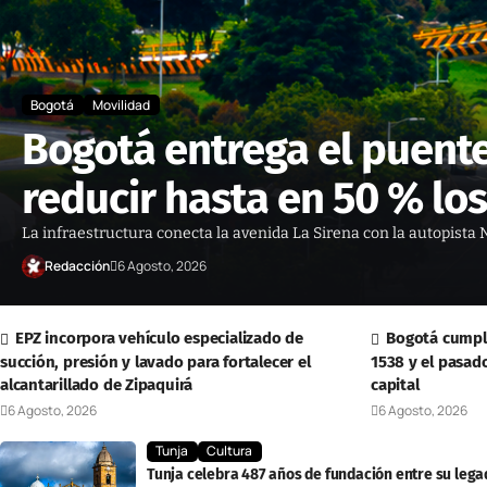
Bogotá
Movilidad
Bogotá entrega el puente
reducir hasta en 50 % los
La infraestructura conecta la avenida La Sirena con la autopista 
Redacción
6 Agosto, 2026
EPZ incorpora vehículo especializado de
Bogotá cumple
succión, presión y lavado para fortalecer el
1538 y el pasad
alcantarillado de Zipaquirá
capital
6 Agosto, 2026
6 Agosto, 2026
Tunja
Cultura
Tunja celebra 487 años de fundación entre su lega