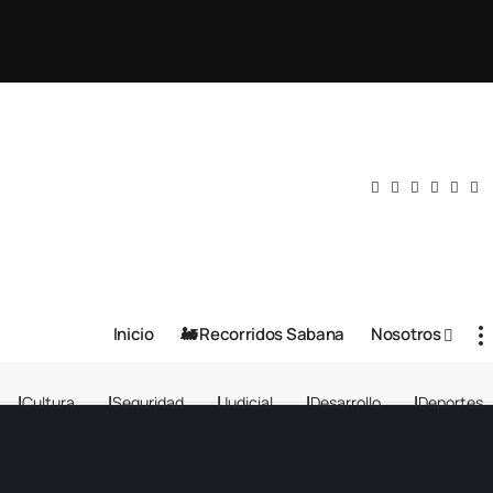
Inicio
🚂 Recorridos Sabana
Nosotros
Cultura
Seguridad
Judicial
Desarrollo
Deportes