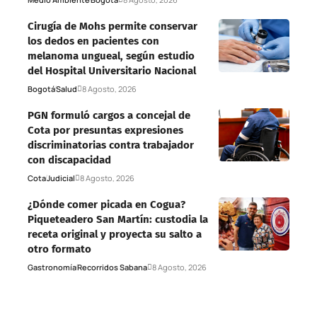
Cirugía de Mohs permite conservar
los dedos en pacientes con
melanoma ungueal, según estudio
del Hospital Universitario Nacional
Bogotá
Salud
8 Agosto, 2026
PGN formuló cargos a concejal de
Cota por presuntas expresiones
discriminatorias contra trabajador
con discapacidad
Cota
Judicial
8 Agosto, 2026
¿Dónde comer picada en Cogua?
Piqueteadero San Martín: custodia la
receta original y proyecta su salto a
otro formato
Gastronomía
Recorridos Sabana
8 Agosto, 2026