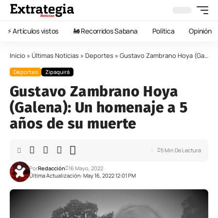
⚡️ Artículos vistos
🚂 Recorridos Sabana
Política
Opinión
Inicio
»
Últimas Noticias
»
Deportes
»
Gustavo Zambrano Hoya (Galena): Un homenaje a 5 años de su muerte
Deportes
Zipaquirá
Gustavo Zambrano Hoya
(Galena): Un homenaje a 5
años de su muerte
5 Min De Lectura
Por
Redacción
16 Mayo, 2022
Última Actualización: May 16, 2022 12:01 PM