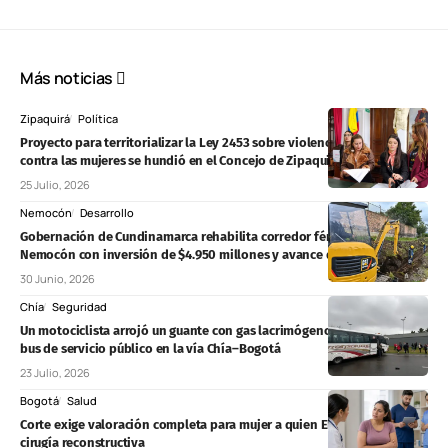
Más noticias
Zipaquirá
Política
Proyecto para territorializar la Ley 2453 sobre violencia política
contra las mujeres se hundió en el Concejo de Zipaquirá
25 Julio, 2026
Nemocón
Desarrollo
Gobernación de Cundinamarca rehabilita corredor férreo Zipaquirá–
Nemocón con inversión de $4.950 millones y avance del 63 %
30 Junio, 2026
Chía
Seguridad
Un motociclista arrojó un guante con gas lacrimógeno al interior de un
bus de servicio público en la vía Chía–Bogotá
23 Julio, 2026
Bogotá
Salud
Corte exige valoración completa para mujer a quien EPS Sanitas negó
cirugía reconstructiva