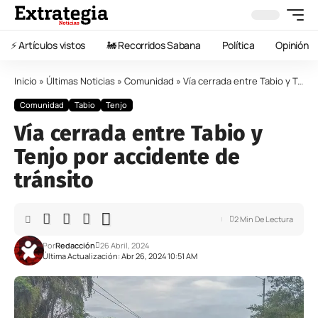
⚡️ Artículos vistos
🚂 Recorridos Sabana
Política
Opinión
Inicio
»
Últimas Noticias
»
Comunidad
»
Vía cerrada entre Tabio y Tenjo por accidente de tránsito
Comunidad
Tabio
Tenjo
Vía cerrada entre Tabio y
Tenjo por accidente de
tránsito
2 Min De Lectura
Por
Redacción
26 Abril, 2024
Última Actualización: Abr 26, 2024 10:51 AM