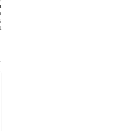
a
a
s
l
.