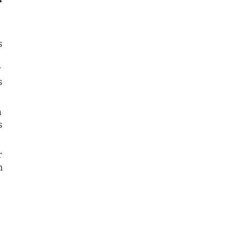
s
y
s
a
s
r
n