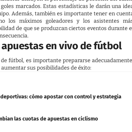
s goles marcados. Estas estadísticas le darán una ide
equipo. Además, también es importante tener en cuent
omo los máximos goleadores y los asistentes má
bilidad de que se produzcan ciertos eventos durante e
onsecuencia.
 apuestas en vivo de fútbol
s de fútbol, es importante prepararse adecuadamente
 aumentar sus posibilidades de éxito:
deportivas: cómo apostar con control y estrategia
mbian las cuotas de apuestas en ciclismo