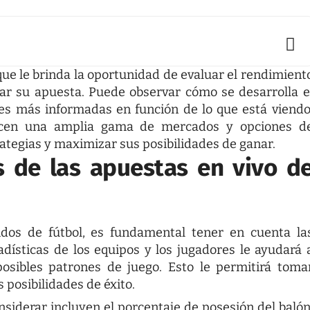
que le brinda la oportunidad de evaluar el rendimient
zar su apuesta. Puede observar cómo se desarrolla e
ones más informadas en función de lo que está viendo
ecen una amplia gama de mercados y opciones d
trategias y maximizar sus posibilidades de ganar.
s de las apuestas en vivo d
idos de fútbol, es fundamental tener en cuenta la
tadísticas de los equipos y los jugadores le ayudará 
osibles patrones de juego. Esto le permitirá toma
posibilidades de éxito.
nsiderar incluyen el porcentaje de posesión del balón