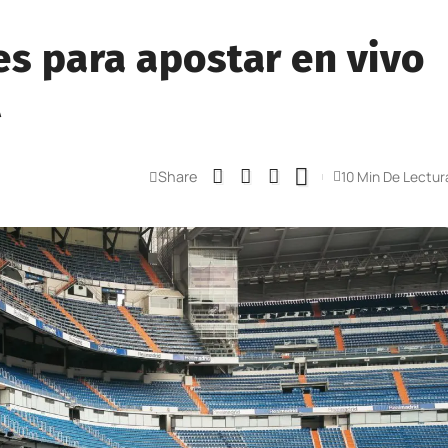
es para apostar en vivo
l
Share
10 Min De Lectur