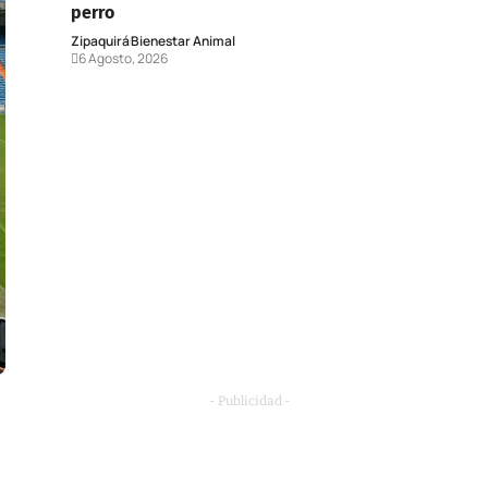
perro
Zipaquirá
Bienestar Animal
6 Agosto, 2026
- Publicidad -