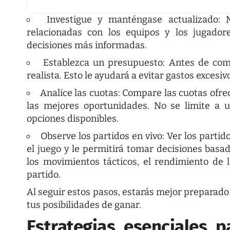
Investigue y manténgase actualizado: 
relacionadas con los equipos y los jugador
decisiones más informadas.
Establezca un presupuesto: Antes de com
realista. Esto le ayudará a evitar gastos excesi
Analice las cuotas: Compare las cuotas ofre
las mejores oportunidades. No se limite a 
opciones disponibles.
Observe los partidos en vivo: Ver los partid
el juego y le permitirá tomar decisiones bas
los movimientos tácticos, el rendimiento de 
partido.
Al seguir estos pasos, estarás mejor preparado
tus posibilidades de ganar.
Estrategias esenciales 