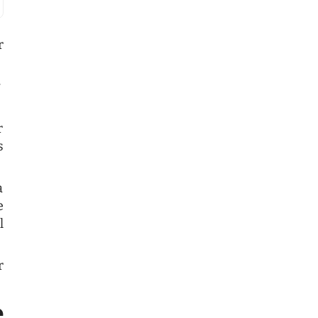
r
y
r
s
a
e
l
r
e