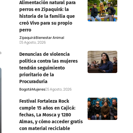
Alimentación natural para
perros en Zipaquirá: la
historia de la familia que
creó Vivo para su propio
perro
Zipaquirá
Bienestar Animal
5 Agosto, 2026
a
Denuncias de violencia
política contra las mujeres
tendrán seguimiento
prioritario de la
Procuraduría
Bogotá
Mujeres
5 Agosto, 2026
Festival Fortaleza Rock
cumple 15 años en Cajicá:
fechas, La Mosca y 1280
Almas, y cómo acceder gratis
con material reciclable