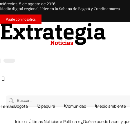
miércoles, 5 de agosto de 2026
Medio digital regional, líder en la Sabana de Bogotá y Cundinamarca.
Paute con nosotros
 Temas
Bogotá
Zipaquirá
Comunidad
Medio ambiente
Inicio
»
Últimas Noticias
»
Política
»
¿Qué se puede hacer y qu