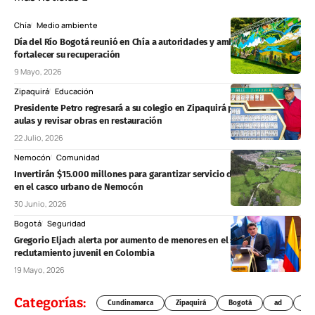
Chía
Medio ambiente
Día del Río Bogotá reunió en Chía a autoridades y ambientalistas para
fortalecer su recuperación
9 Mayo, 2026
Zipaquirá
Educación
Presidente Petro regresará a su colegio en Zipaquirá para entregar
aulas y revisar obras en restauración
22 Julio, 2026
Nemocón
Comunidad
Invertirán $15.000 millones para garantizar servicio de agua continuo
en el casco urbano de Nemocón
30 Junio, 2026
Bogotá
Seguridad
Gregorio Eljach alerta por aumento de menores en el sistema penal y
reclutamiento juvenil en Colombia
19 Mayo, 2026
Categorías:
Cundinamarca
Zipaquirá
Bogotá
ad
Chí