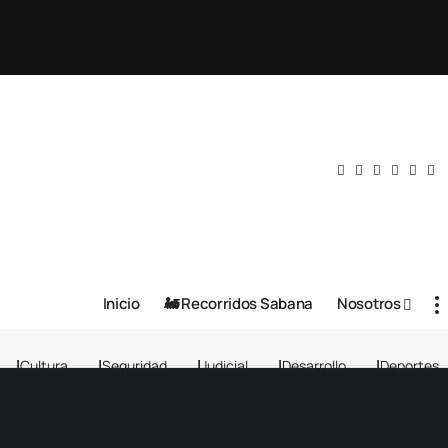
Inicio
🚂 Recorridos Sabana
Nosotros
Cultura
Seguridad
Judicial
Desarrollo
Deportes