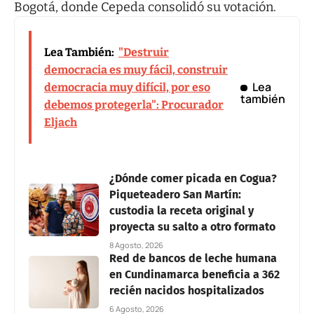
Bogotá, donde Cepeda consolidó su votación.
Lea También:
"Destruir
democracia es muy fácil, construir
Lea
democracia muy difícil, por eso
también
debemos protegerla": Procurador
Eljach
¿Dónde comer picada en Cogua?
Piqueteadero San Martín:
custodia la receta original y
proyecta su salto a otro formato
8 Agosto, 2026
Red de bancos de leche humana
en Cundinamarca beneficia a 362
recién nacidos hospitalizados
6 Agosto, 2026