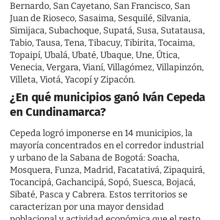
Bernardo, San Cayetano, San Francisco, San
Juan de Rioseco, Sasaima, Sesquilé, Silvania,
Simijaca, Subachoque, Supatá, Susa, Sutatausa,
Tabio, Tausa, Tena, Tibacuy, Tibirita, Tocaima,
Topaipí, Ubalá, Ubaté, Ubaque, Une, Útica,
Venecia, Vergara, Vianí, Villagómez, Villapinzón,
Villeta, Viotá, Yacopí y Zipacón.
¿En qué municipios ganó Iván Cepeda
en Cundinamarca?
Cepeda logró imponerse en 14 municipios, la
mayoría concentrados en el corredor industrial
y urbano de la Sabana de Bogotá: Soacha,
Mosquera, Funza, Madrid, Facatativá, Zipaquirá,
Tocancipá, Gachancipá, Sopó, Suesca, Bojacá,
Sibaté, Pasca y Cabrera. Estos territorios se
caracterizan por una mayor densidad
poblacional y actividad económica que el resto