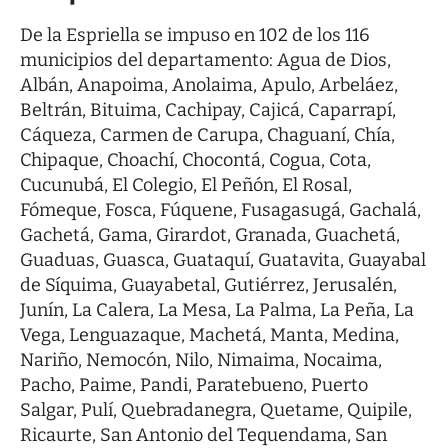
De la Espriella se impuso en 102 de los 116
municipios del departamento: Agua de Dios,
Albán, Anapoima, Anolaima, Apulo, Arbeláez,
Beltrán, Bituima, Cachipay, Cajicá, Caparrapí,
Cáqueza, Carmen de Carupa, Chaguaní, Chía,
Chipaque, Choachí, Chocontá, Cogua, Cota,
Cucunubá, El Colegio, El Peñón, El Rosal,
Fómeque, Fosca, Fúquene, Fusagasugá, Gachalá,
Gachetá, Gama, Girardot, Granada, Guachetá,
Guaduas, Guasca, Guataquí, Guatavita, Guayabal
de Síquima, Guayabetal, Gutiérrez, Jerusalén,
Junín, La Calera, La Mesa, La Palma, La Peña, La
Vega, Lenguazaque, Machetá, Manta, Medina,
Nariño, Nemocón, Nilo, Nimaima, Nocaima,
Pacho, Paime, Pandi, Paratebueno, Puerto
Salgar, Pulí, Quebradanegra, Quetame, Quipile,
Ricaurte, San Antonio del Tequendama, San