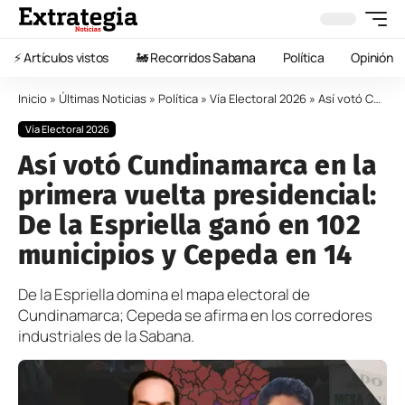
⚡️ Artículos vistos
🚂 Recorridos Sabana
Política
Opinión
Inicio
»
Últimas Noticias
»
Política
»
Vía Electoral 2026
»
Así votó Cundinamarca en la primera vuelta presidencial: De la Espriella ganó en 102 municipios y Cepeda en 14
Vía Electoral 2026
Así votó Cundinamarca en la
primera vuelta presidencial:
De la Espriella ganó en 102
municipios y Cepeda en 14
De la Espriella domina el mapa electoral de
Cundinamarca; Cepeda se afirma en los corredores
industriales de la Sabana.