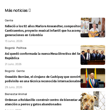
Más noticias
Gente
Falleció a los 92 años Marlore Anwandter, compositora y creadora de
Canticuentos, proyecto musical infantil que ha acompañado a tres
generaciones en Colombia
13 Junio, 2026
Bogotá
Política
Así quedó conformada la nueva Mesa Directiva del Senado de la
República
21 Julio, 2026
Bogotá
Gente
Oswaldo Borráez, el cirujano de Cachipay que convirtió una bolsa de
polivinilo en una técnica reconocida internacionalmente
29 Julio, 2026
Bienestar Animal
Ordenan a Roldanillo construir centro de bienestar animal y fortalecer
atención a perros y gatos abandonados