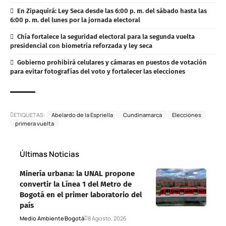
En Zipaquirá: Ley Seca desde las 6:00 p. m. del sábado hasta las
6:00 p. m. del lunes por la jornada electoral
Chía fortalece la seguridad electoral para la segunda vuelta
presidencial con biometría reforzada y ley seca
Gobierno prohibirá celulares y cámaras en puestos de votación
para evitar fotografías del voto y fortalecer las elecciones
ETIQUETAS:
Abelardo de la Espriella
Cundinamarca
Elecciones
primera vuelta
Últimas Noticias
Minería urbana: la UNAL propone
convertir la Línea 1 del Metro de
Bogotá en el primer laboratorio del
país
Medio Ambiente
Bogotá
8 Agosto, 2026