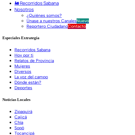
🚂 Recorridos Sabana
Nosotros
¿Quiénes somos?
Únase a nuestros Canales
Nuevo
Reportero Ciudadano
Contacto
Especiales Extrategia
Recorridos Sabana
Hoy por ti
Relatos de Provincia
Mujeres
Diversos
La voz del campo
Dónde están?
Deportes
Noticias Locales
Zipaquirá
Cajicá
Chía
Sopó
Tocancipá