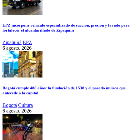
EPZ incorpora vehículo especializado de succión, presión y lavado para
fortalecer el alcantarillado de Zipaquirá
Zipaquirá
EPZ
6 agosto, 2026
Bogotá cumple 488 años: la fundación de 1538 y el pasado muisca que
antecede a la capital
Bogotá
Cultura
6 agosto, 2026