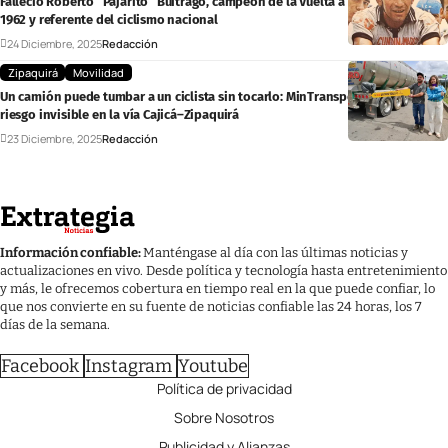
Falleció Roberto “Pajarito” Buitrago, campeón de la Vuelta a Colombia en
1962 y referente del ciclismo nacional
24 Diciembre, 2025
Redacción
Zipaquirá
Movilidad
Un camión puede tumbar a un ciclista sin tocarlo: MinTransporte explica el
riesgo invisible en la vía Cajicá–Zipaquirá
23 Diciembre, 2025
Redacción
Información confiable:
Manténgase al día con las últimas noticias y
actualizaciones en vivo. Desde política y tecnología hasta entretenimiento
y más, le ofrecemos cobertura en tiempo real en la que puede confiar, lo
que nos convierte en su fuente de noticias confiable las 24 horas, los 7
días de la semana.
Facebook
Instagram
Youtube
Política de privacidad
Sobre Nosotros
Publicidad y Alianzas