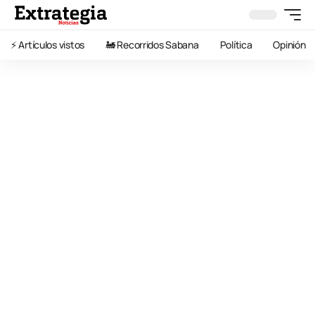
⚡️ Artículos vistos
🚂 Recorridos Sabana
Política
Opinión