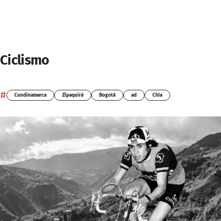
Ciclismo
#
Cundinamarca
Zipaquirá
Bogotá
ad
Chía