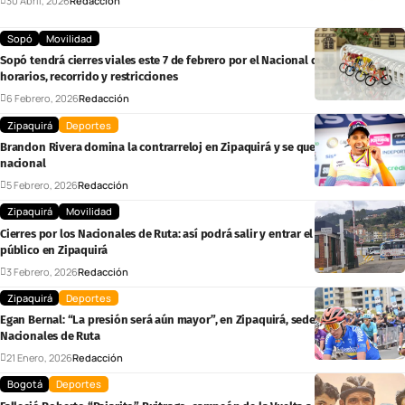
30 Abril, 2026
Redacción
Sopó
Movilidad
Sopó tendrá cierres viales este 7 de febrero por el Nacional de Ruta 2026:
horarios, recorrido y restricciones
6 Febrero, 2026
Redacción
Zipaquirá
Deportes
Brandon Rivera domina la contrarreloj en Zipaquirá y se queda con el oro
nacional
5 Febrero, 2026
Redacción
Zipaquirá
Movilidad
Cierres por los Nacionales de Ruta: así podrá salir y entrar el transporte
público en Zipaquirá
3 Febrero, 2026
Redacción
Zipaquirá
Deportes
Egan Bernal: “La presión será aún mayor”, en Zipaquirá, sede de los
Nacionales de Ruta
21 Enero, 2026
Redacción
Bogotá
Deportes