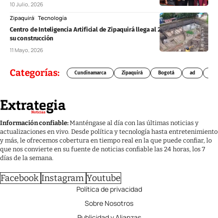
10 Julio, 2026
Zipaquirá
Tecnología
Centro de Inteligencia Artificial de Zipaquirá llega al 20% de avance en
su construcción
11 Mayo, 2026
Categorías:
Cundinamarca
Zipaquirá
Bogotá
ad
Chí
Información confiable:
Manténgase al día con las últimas noticias y
actualizaciones en vivo. Desde política y tecnología hasta entretenimiento
y más, le ofrecemos cobertura en tiempo real en la que puede confiar, lo
que nos convierte en su fuente de noticias confiable las 24 horas, los 7
días de la semana.
Facebook
Instagram
Youtube
Política de privacidad
Sobre Nosotros
Publicidad y Alianzas