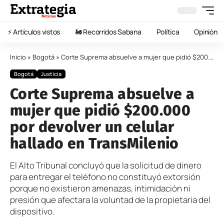
⚡️ Artículos vistos
🚂 Recorridos Sabana
Política
Opinión
Inicio
»
Bogotá
»
Corte Suprema absuelve a mujer que pidió $200.000 por devolver un celular hallado en TransMilenio
Bogotá
Justicia
Corte Suprema absuelve a
mujer que pidió $200.000
por devolver un celular
hallado en TransMilenio
El Alto Tribunal concluyó que la solicitud de dinero
para entregar el teléfono no constituyó extorsión
porque no existieron amenazas, intimidación ni
presión que afectara la voluntad de la propietaria del
dispositivo.