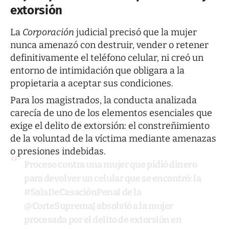
extorsión
La
Corporación
judicial precisó que la mujer
nunca amenazó con destruir, vender o retener
definitivamente el teléfono celular, ni creó un
entorno de intimidación que obligara a la
propietaria a aceptar sus condiciones.
Para los magistrados, la conducta analizada
carecía de uno de los elementos esenciales que
exige el delito de extorsión: el constreñimiento
de la voluntad de la víctima mediante amenazas
o presiones indebidas.
Proceso contra una mujer que pidió dinero
para devolver un celular que se encontró: la
#SalaDeCasaciónPenal
de la
@CorteSupremaJ
absolvió a la mujer
procesada por el delito de extorsión en