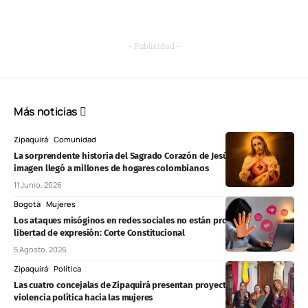
- Publicidad -
Más noticias
Zipaquirá
Comunidad
La sorprendente historia del Sagrado Corazón de Jesús: cómo una
imagen llegó a millones de hogares colombianos
11 Junio, 2026
Bogotá
Mujeres
Los ataques misóginos en redes sociales no están protegidos por la
libertad de expresión: Corte Constitucional
5 Agosto, 2026
Zipaquirá
Política
Las cuatro concejalas de Zipaquirá presentan proyecto contra la
violencia política hacia las mujeres