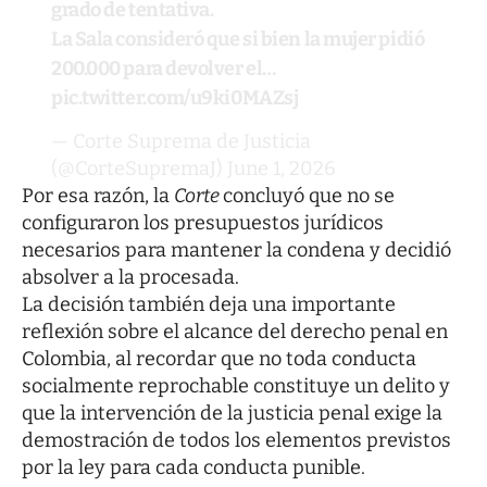
grado de tentativa.
La Sala consideró que si bien la mujer pidió
200.000 para devolver el…
pic.twitter.com/u9ki0MAZsj
— Corte Suprema de Justicia
(@CorteSupremaJ)
June 1, 2026
Por esa razón, la
Corte
concluyó que no se
configuraron los presupuestos jurídicos
necesarios para mantener la condena y decidió
absolver a la procesada.
La decisión también deja una importante
reflexión sobre el alcance del derecho penal en
Colombia, al recordar que no toda conducta
socialmente reprochable constituye un delito y
que la intervención de la justicia penal exige la
demostración de todos los elementos previstos
por la ley para cada conducta punible.