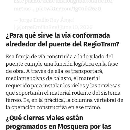
Este puente tiene una longitud total de 102
metros,…
pic.twitter.com/1gOaik26zQ
— Jorge Emilio Rey Ángel
(@JorgeEmilioRey)
June 10, 2026
¿Para qué sirve la vía conformada
alrededor del puente del RegioTram?
Esa franja de vía construida a lado y lado del
puente cumple una función logística en la fase
de obra. A través de ella se transportará,
mediante tolvas de balasto, el material
requerido para instalar los rieles y las traviesas
que soportarán el material rodante del sistema
férreo. Es, en la práctica, la columna vertebral de
la operación constructiva en ese tramo.
¿Qué cierres viales están
programados en Mosquera por las