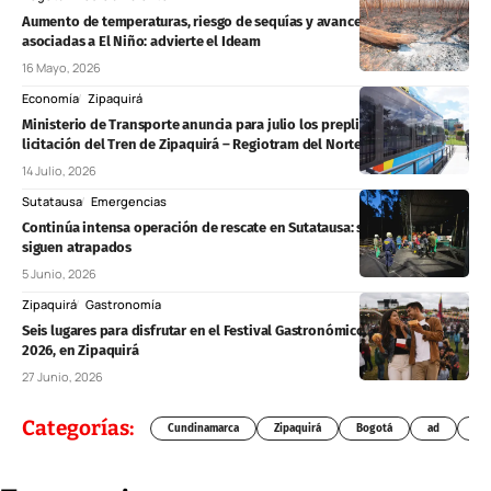
Aumento de temperaturas, riesgo de sequías y avance de condiciones
asociadas a El Niño: advierte el Ideam
16 Mayo, 2026
Economía
Zipaquirá
Ministerio de Transporte anuncia para julio los prepliegos de la
licitación del Tren de Zipaquirá – Regiotram del Norte
14 Julio, 2026
Sutatausa
Emergencias
Continúa intensa operación de rescate en Sutatausa: seis mineros
siguen atrapados
5 Junio, 2026
Zipaquirá
Gastronomía
Seis lugares para disfrutar en el Festival Gastronómico Villa de la Sal
2026, en Zipaquirá
27 Junio, 2026
Categorías:
Cundinamarca
Zipaquirá
Bogotá
ad
Chí