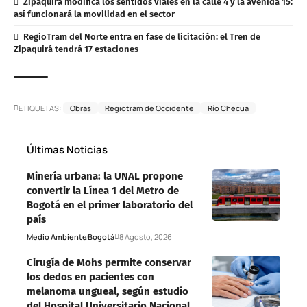
Zipaquirá modifica los sentidos viales en la calle 4 y la avenida 15:
así funcionará la movilidad en el sector
RegioTram del Norte entra en fase de licitación: el Tren de
Zipaquirá tendrá 17 estaciones
ETIQUETAS:
Obras
Regiotram de Occidente
Río Checua
Últimas Noticias
Minería urbana: la UNAL propone
convertir la Línea 1 del Metro de
Bogotá en el primer laboratorio del
país
Medio Ambiente
Bogotá
8 Agosto, 2026
Cirugía de Mohs permite conservar
los dedos en pacientes con
melanoma ungueal, según estudio
del Hospital Universitario Nacional