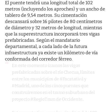
El puente tendrá una longitud total de 102
metros (incluyendo los aproches) y un ancho de
tablero de 9,54 metros. Su cimentación
descansará sobre 16 pilotes de 80 centímetros
de diámetro y 32 metros de longitud, mientras
que la superestructura incorporará tres vigas
prefabricadas. Según el mandatario
departamental, a cada lado de la futura
infraestructura ya existe un kilómetro de vía
conformada del corredor férreo.
En este momento izamos las vigas
prefabricadas sobre el río Checua, límites
entre los municipios de
#Facatativá
y
#Madrid
, uno de los cinco puentes que
construiremos en el tramo suburbano del
proyecto
#RegioTram
de Occidente.