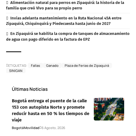
Alimentación natural para perros en Zipaquirá: la historia de la
familia que creó Vivo para su propio perro
Invías adelanta mantenimiento en la Ruta Nacional 45A entre
Zipaquirá, Chiquinquirá y Piedecuesta hasta junio de 2027
En Zipaquirá se habilita la compra de tanques de almacenamiento
de agua con pago diferido en la factura de EPZ
ETIQUETAS:
Fallas
Ganado
Plaza de Ferias de Zipaquirá
SINIGAN
Últimas Noticias
Bogotá entrega el puente de la calle
153 con autopista Norte y promete
reducir hasta en 50 % los tiempos de
viaje
Bogotá
Movilidad
6 Agosto, 2026