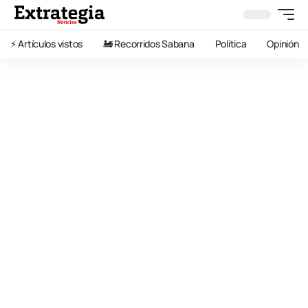
⚡️ Artículos vistos
🚂 Recorridos Sabana
Política
Opinión