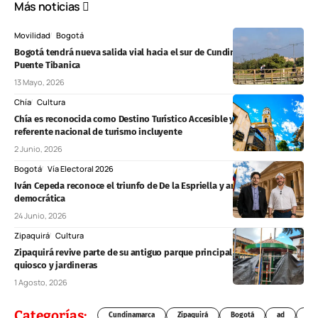
Más noticias
Movilidad
Bogotá
Bogotá tendrá nueva salida vial hacia el sur de Cundinamarca por el
Puente Tibanica
13 Mayo, 2026
Chía
Cultura
Chía es reconocida como Destino Turístico Accesible y se convierte en
referente nacional de turismo incluyente
2 Junio, 2026
Bogotá
Vía Electoral 2026
Iván Cepeda reconoce el triunfo de De la Espriella y anuncia oposición
democrática
24 Junio, 2026
Zipaquirá
Cultura
Zipaquirá revive parte de su antiguo parque principal con un nuevo
quiosco y jardineras
1 Agosto, 2026
Categorías:
Cundinamarca
Zipaquirá
Bogotá
ad
Chí