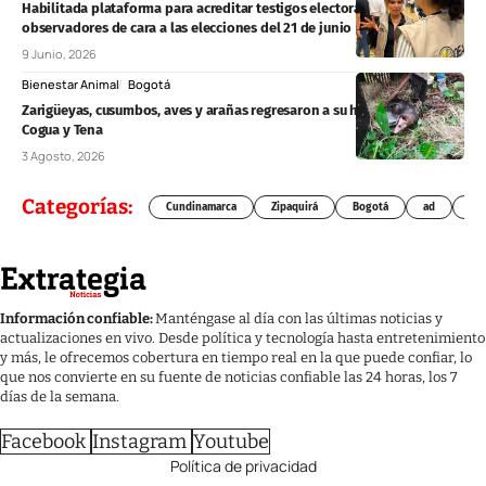
Habilitada plataforma para acreditar testigos electorales y
observadores de cara a las elecciones del 21 de junio
9 Junio, 2026
Bienestar Animal
Bogotá
Zarigüeyas, cusumbos, aves y arañas regresaron a su hábitat natural en
Cogua y Tena
3 Agosto, 2026
Categorías:
Cundinamarca
Zipaquirá
Bogotá
ad
Chí
Información confiable:
Manténgase al día con las últimas noticias y
actualizaciones en vivo. Desde política y tecnología hasta entretenimiento
y más, le ofrecemos cobertura en tiempo real en la que puede confiar, lo
que nos convierte en su fuente de noticias confiable las 24 horas, los 7
días de la semana.
Facebook
Instagram
Youtube
Política de privacidad