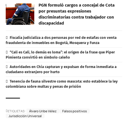
PGN formuló cargos a concejal de Cota
por presuntas expresiones
discriminatorias contra trabajador con
discapacidad
Fiscalía judicializa a dos personas por red de estafas con venta
fraudulenta de inmuebles en Bogotá, Mosquera y Funza
“Cali es Cali, lo demás es loma”: el origen de la frase que Piper
Pimienta convirtió en símbolo caleño
Autoridades en Chía capturan y expulsan de forma inmediata a
ciudadano extranjero por hurto
Tenencia de fauna silvestre como mascota: esto establece la ley
colombiana sobre multas y penas de prisión
ETIQUETAS:
Álvaro Uribe Vélez
Falsos positivos
Jurisdicción Universal