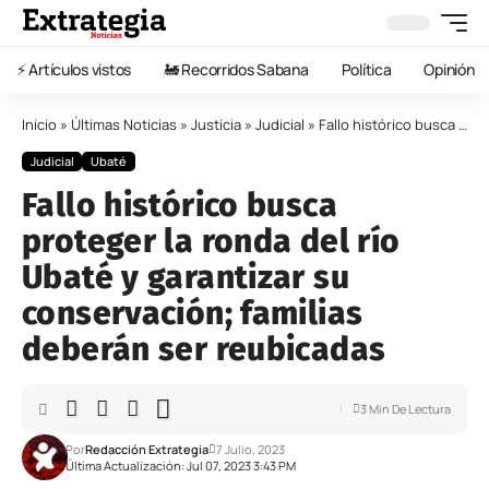
⚡️ Artículos vistos
🚂 Recorridos Sabana
Política
Opinión
Inicio
»
Últimas Noticias
»
Justicia
»
Judicial
»
Fallo histórico busca proteger la ronda del río Ubaté y garantizar su conservación; familias deberán ser reubicadas
Judicial
Ubaté
Fallo histórico busca
proteger la ronda del río
Ubaté y garantizar su
conservación; familias
deberán ser reubicadas
3 Min De Lectura
Por
Redacción Extrategia
7 Julio, 2023
Última Actualización: Jul 07, 2023 3:43 PM