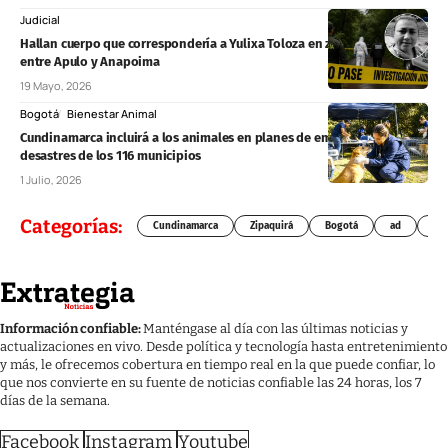
Judicial
Hallan cuerpo que correspondería a Yulixa Toloza en zona boscosa
entre Apulo y Anapoima
19 Mayo, 2026
Bogotá
Bienestar Animal
Cundinamarca incluirá a los animales en planes de emergencia y
desastres de los 116 municipios
1 Julio, 2026
Categorías:
Cundinamarca
Zipaquirá
Bogotá
ad
Chí
Información confiable:
Manténgase al día con las últimas noticias y
actualizaciones en vivo. Desde política y tecnología hasta entretenimiento
y más, le ofrecemos cobertura en tiempo real en la que puede confiar, lo
que nos convierte en su fuente de noticias confiable las 24 horas, los 7
días de la semana.
Facebook
Instagram
Youtube