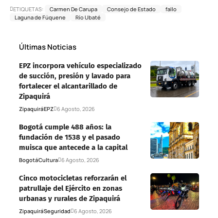
ETIQUETAS:
Carmen De Carupa
Consejo de Estado
fallo
Laguna de Fúquene
Río Ubaté
Últimas Noticias
EPZ incorpora vehículo especializado
de succión, presión y lavado para
fortalecer el alcantarillado de
Zipaquirá
Zipaquirá
EPZ
6 Agosto, 2026
Bogotá cumple 488 años: la
fundación de 1538 y el pasado
muisca que antecede a la capital
Bogotá
Cultura
6 Agosto, 2026
Cinco motocicletas reforzarán el
patrullaje del Ejército en zonas
urbanas y rurales de Zipaquirá
Zipaquirá
Seguridad
6 Agosto, 2026