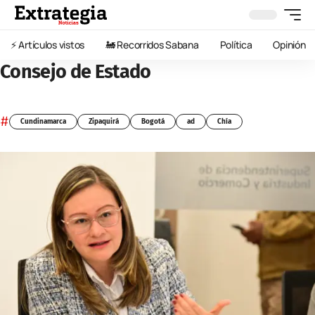
⚡️ Artículos vistos
🚂 Recorridos Sabana
Política
Opinión
Consejo de Estado
#
Cundinamarca
Zipaquirá
Bogotá
ad
Chía