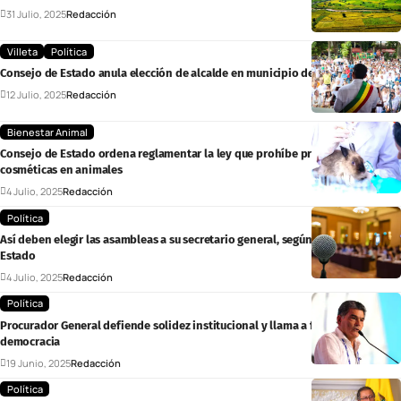
31 Julio, 2025
Redacción
Villeta
Política
Consejo de Estado anula elección de alcalde en municipio de Cundinamarca
12 Julio, 2025
Redacción
Bienestar Animal
Consejo de Estado ordena reglamentar la ley que prohíbe pruebas
cosméticas en animales
4 Julio, 2025
Redacción
Política
Así deben elegir las asambleas a su secretario general, según el Consejo de
Estado
4 Julio, 2025
Redacción
Política
Procurador General defiende solidez institucional y llama a fortalecer la
democracia
19 Junio, 2025
Redacción
Política