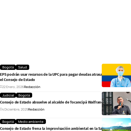
Bogotá
Salud
EPS podrán usar recursos de la UPC para pagar deudas atrasadas: así lo aclaró
el Consejo de Estado
22 Enero, 2026
Redacción
Judicial
Bogotá
Consejo de Estado absuelve al alcalde de Tocancipá Walfrando Forero
4 Diciembre, 2025
Redacción
Bogotá
Medio ambiente
Consejo de Estado frena la improvisación ambiental en la Sabana de Bogotá