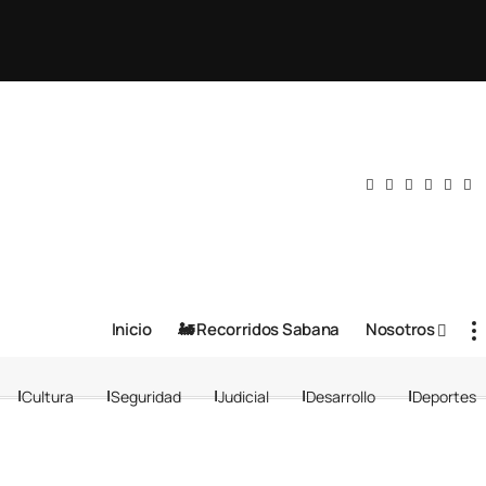
Inicio
🚂 Recorridos Sabana
Nosotros
Cultura
Seguridad
Judicial
Desarrollo
Deportes