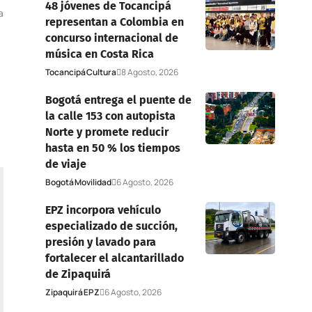
48 jóvenes de Tocancipá
a
representan a Colombia en
concurso internacional de
música en Costa Rica
Tocancipá
Cultura
8 Agosto, 2026
Bogotá entrega el puente de
la calle 153 con autopista
Norte y promete reducir
hasta en 50 % los tiempos
de viaje
Bogotá
Movilidad
6 Agosto, 2026
EPZ incorpora vehículo
especializado de succión,
presión y lavado para
fortalecer el alcantarillado
de Zipaquirá
Zipaquirá
EPZ
6 Agosto, 2026