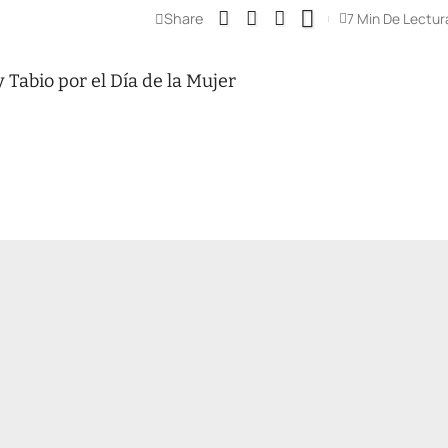
Share
7 Min De Lectur