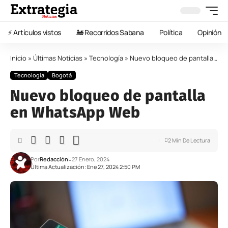
⚡️ Artículos vistos
🚂 Recorridos Sabana
Política
Opinión
Inicio
»
Últimas Noticias
»
Tecnología
»
Nuevo bloqueo de pantalla en WhatsApp Web
Tecnología
Bogotá
Nuevo bloqueo de pantalla
en WhatsApp Web
2 Min De Lectura
Por
Redacción
27 Enero, 2024
Última Actualización: Ene 27, 2024 2:50 PM