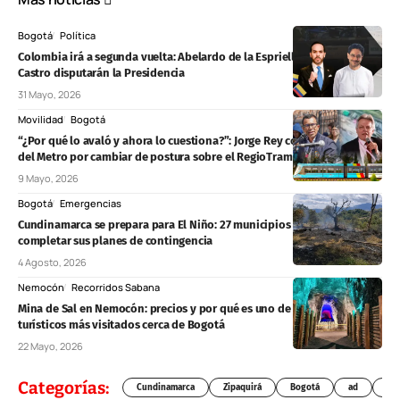
Bogotá
Política
Colombia irá a segunda vuelta: Abelardo de la Espriella e Iván Cepeda
Castro disputarán la Presidencia
31 Mayo, 2026
Movilidad
Bogotá
“¿Por qué lo avaló y ahora lo cuestiona?”: Jorge Rey contra el gerente
del Metro por cambiar de postura sobre el RegioTram
9 Mayo, 2026
Bogotá
Emergencias
Cundinamarca se prepara para El Niño: 27 municipios aún deben
completar sus planes de contingencia
4 Agosto, 2026
Nemocón
Recorridos Sabana
Mina de Sal en Nemocón: precios y por qué es uno de los destinos
turísticos más visitados cerca de Bogotá
22 Mayo, 2026
Categorías:
Cundinamarca
Zipaquirá
Bogotá
ad
Chí