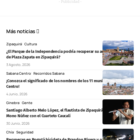
- Publicidad -
Más noticias
Zipaquirá
Cultura
¿El Parque de la Independencia podría recuperar su antiguo nombre
de Plaza Zapata en Zipaquirá?
3 Agosto, 2026
Sabana Centro
Recorridos Sabana
¡Conozca el significado de los nombres de los 11 municipios de Sabana
Centro!
4 Junio, 2026
Ginebra
Gente
Santiago Alberto Melo López, el flautista de Zipaquirá que ganó el
Mono Núñez con el Cuarteto Caucalí
30 Junio, 2026
Chía
Seguridad
Recuperan en Bogotá bicicleta de Brandon Rivera y otros equipos