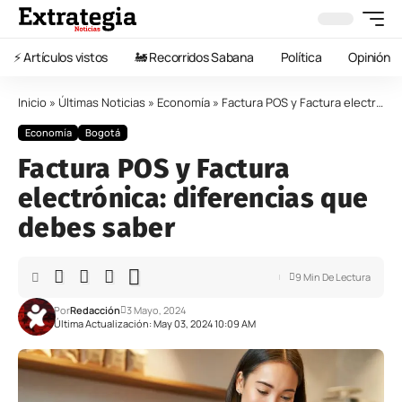
⚡️ Artículos vistos
🚂 Recorridos Sabana
Política
Opinión
Inicio
»
Últimas Noticias
»
Economía
»
Factura POS y Factura electrónica: diferencias que debes saber
Economía
Bogotá
Factura POS y Factura
electrónica: diferencias que
debes saber
9 Min De Lectura
Por
Redacción
3 Mayo, 2024
Última Actualización: May 03, 2024 10:09 AM