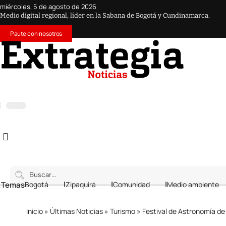
miércoles, 5 de agosto de 2026
Medio digital regional, líder en la Sabana de Bogotá y Cundinamarca.
Paute con nosotros
 Temas
Bogotá
Zipaquirá
Comunidad
Medio ambiente
Inicio
»
Últimas Noticias
»
Turismo
»
Festival de Astronomía de