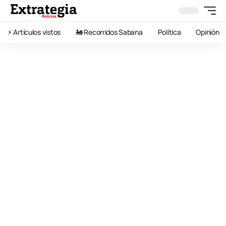
⚡️ Artículos vistos
🚂 Recorridos Sabana
Política
Opinión