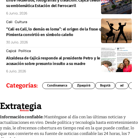
Entre recuerdos, fotografías y tradición: Cajicá celebró los 100 años de
su emblemática Estación del Ferrocarril
6 Junio, 2026
Cali
Cultura
“Cali es Cali, lo demás es loma”: el origen de la frase que Piper
Pimienta convirtió en símbolo caleño
30 Julio, 2026
Cajicá
Política
Alcaldesa de Cajicá responde al presidente Petro y le pide rectificar
acusación sobre presunto insulto a su madre
6 Julio, 2026
Categorías:
Cundinamarca
Zipaquirá
Bogotá
ad
Chí
Información confiable:
Manténgase al día con las últimas noticias y
actualizaciones en vivo. Desde política y tecnología hasta entretenimiento
y más, le ofrecemos cobertura en tiempo real en la que puede confiar, lo
que nos convierte en su fuente de noticias confiable las 24 horas, los 7