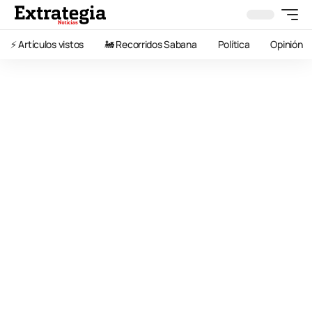
⚡️ Artículos vistos
🚂 Recorridos Sabana
Política
Opinión