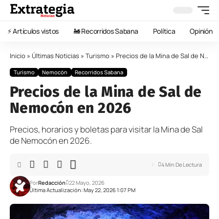
⚡️ Artículos vistos
🚂 Recorridos Sabana
Política
Opinión
Inicio
»
Últimas Noticias
»
Turismo
»
Precios de la Mina de Sal de Nemocón en 2026
Turismo
Nemocón
Recorridos Sabana
Precios de la Mina de Sal de
Nemocón en 2026
Precios, horarios y boletas para visitar la Mina de Sal
de Nemocón en 2026.
4 Min De Lectura
Por
Redacción
22 Mayo, 2026
Última Actualización: May 22, 2026 1:07 PM