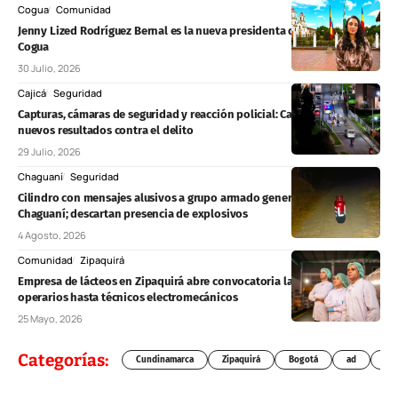
Cogua
Comunidad
Jenny Lized Rodríguez Bernal es la nueva presidenta de Asojuntas
Cogua
30 Julio, 2026
Cajicá
Seguridad
Capturas, cámaras de seguridad y reacción policial: Cajicá reporta
nuevos resultados contra el delito
29 Julio, 2026
Chaguaní
Seguridad
Cilindro con mensajes alusivos a grupo armado genera alerta en
Chaguaní; descartan presencia de explosivos
4 Agosto, 2026
Comunidad
Zipaquirá
Empresa de lácteos en Zipaquirá abre convocatoria laboral: desde
operarios hasta técnicos electromecánicos
25 Mayo, 2026
Categorías:
Cundinamarca
Zipaquirá
Bogotá
ad
Chí