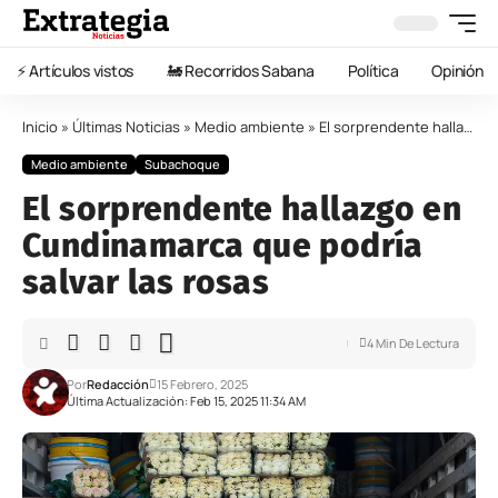
⚡️ Artículos vistos
🚂 Recorridos Sabana
Política
Opinión
Inicio
»
Últimas Noticias
»
Medio ambiente
»
El sorprendente hallazgo en Cundinamarca que podría salvar las rosas
Medio ambiente
Subachoque
El sorprendente hallazgo en
Cundinamarca que podría
salvar las rosas
4 Min De Lectura
Por
Redacción
15 Febrero, 2025
Última Actualización: Feb 15, 2025 11:34 AM