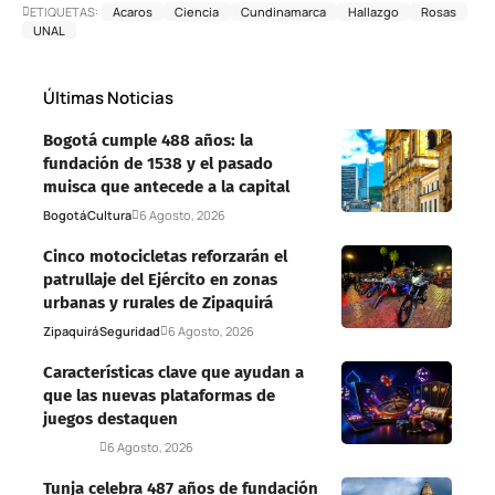
ETIQUETAS:
Acaros
Ciencia
Cundinamarca
Hallazgo
Rosas
UNAL
Últimas Noticias
Bogotá cumple 488 años: la
fundación de 1538 y el pasado
muisca que antecede a la capital
Bogotá
Cultura
6 Agosto, 2026
Cinco motocicletas reforzarán el
patrullaje del Ejército en zonas
urbanas y rurales de Zipaquirá
Zipaquirá
Seguridad
6 Agosto, 2026
Características clave que ayudan a
que las nuevas plataformas de
juegos destaquen
Deportes
6 Agosto, 2026
Tunja celebra 487 años de fundación