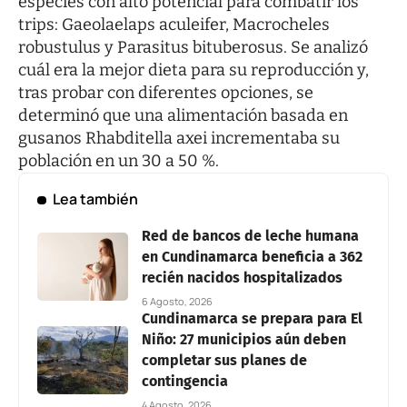
especies con alto potencial para combatir los
trips: Gaeolaelaps aculeifer, Macrocheles
robustulus y Parasitus bituberosus. Se analizó
cuál era la mejor dieta para su reproducción y,
tras probar con diferentes opciones, se
determinó que una alimentación basada en
gusanos Rhabditella axei incrementaba su
población en un 30 a 50 %.
Lea también
Red de bancos de leche humana
en Cundinamarca beneficia a 362
recién nacidos hospitalizados
6 Agosto, 2026
Cundinamarca se prepara para El
Niño: 27 municipios aún deben
completar sus planes de
contingencia
4 Agosto, 2026