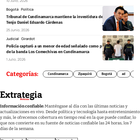
10 Julio, 2026
Bogotá
Política
Tribunal de Cundinamarca mantiene la investidura del concejal de
Tenjo Daniel Eduardo Cárdenas
25 Junio, 2026
Judicial
Girardot
Policía capturó a un menor de edad señalado como presunto sicario
de la banda Los Comechivas en Cundinamarca
1 Julio, 2026
Categorías:
Cundinamarca
Zipaquirá
Bogotá
ad
Chí
Información confiable:
Manténgase al día con las últimas noticias y
actualizaciones en vivo. Desde política y tecnología hasta entretenimiento
y más, le ofrecemos cobertura en tiempo real en la que puede confiar, lo
que nos convierte en su fuente de noticias confiable las 24 horas, los 7
días de la semana.