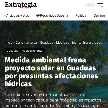
⚡️ Artículos vistos
🚂 Recorridos Sabana
Política
Opinión
Inicio
»
Cundinamarca
»
Guaduas
»
Medida ambiental frena proyecto solar en Guaduas por presuntas afectaciones hídricas
Guaduas
Medio ambiente
Medida ambiental frena
proyecto solar en Guaduas
por presuntas afectaciones
hídricas
La medida preventiva fue adoptada tras una
inspección técnica que identificó posibles impactos
ambientales en las veredas Malambo y Guacamayas.