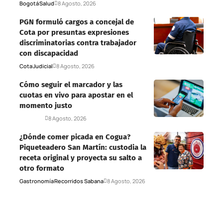
Bogotá
Salud
8 Agosto, 2026
PGN formuló cargos a concejal de
Cota por presuntas expresiones
discriminatorias contra trabajador
con discapacidad
Cota
Judicial
8 Agosto, 2026
Cómo seguir el marcador y las
cuotas en vivo para apostar en el
momento justo
Deportes
8 Agosto, 2026
¿Dónde comer picada en Cogua?
Piqueteadero San Martín: custodia la
receta original y proyecta su salto a
otro formato
Gastronomía
Recorridos Sabana
8 Agosto, 2026