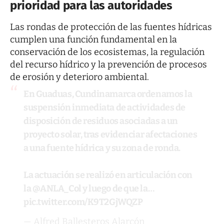
prioridad para las autoridades
Las rondas de protección de las fuentes hídricas
cumplen una función fundamental en la
conservación de los ecosistemas, la regulación
del recurso hídrico y la prevención de procesos
de erosión y deterioro ambiental.
En Guaduas, Cundinamarca ordenamos la
suspensión inmediata de actividades de
disposición de residuos asociadas a un
proyecto solar, tras evidenciar afectaciones
a una fuente hídrica y su zona de ronda.
La actuación se realizó en articulación con
la
@ANLA_Col
y luego de que la…
pic.twitter.com/K9T2GjWQZP
— Alfred Ballesteros Alarcón