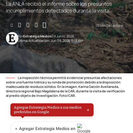
La ANLA recibió el informe sobre los presuntos
incumplimientos detectados durante la visita.
6 Min De Lectura
Por
Extrategia Medios
9 Junio, 2026
Última Actualización: Jun 09, 2026 11:13 AM
La inspección técnica permitió evidenciar presuntas afectaciones
sobre una fuente hídrica y su ronda de protección debido a la disposición
inadecuada de residuos sólidos. En la imagen, Karina Garzón Avellaneda,
directora regional Bajo Magdalena de la CAR, durante la visita de verificación
al predio objeto de investigación. Foto/CAR.
Agregue Extrategia Medios a sus medios
×
preferidos en Google
+
Agregar Extrategia Medios en