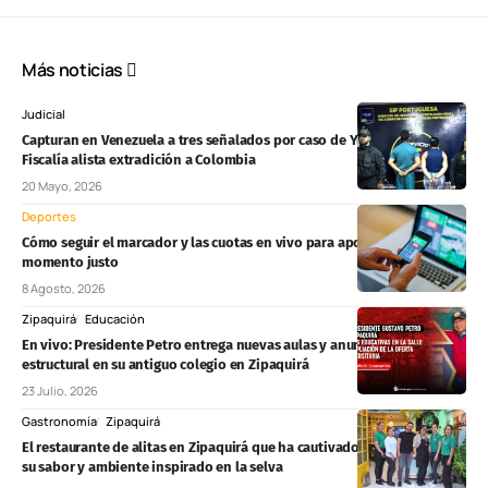
Más noticias
Judicial
Capturan en Venezuela a tres señalados por caso de Yulixa Toloza y
Fiscalía alista extradición a Colombia
20 Mayo, 2026
Deportes
Cómo seguir el marcador y las cuotas en vivo para apostar en el
momento justo
8 Agosto, 2026
Zipaquirá
Educación
En vivo: Presidente Petro entrega nuevas aulas y anuncia refuerzo
estructural en su antiguo colegio en Zipaquirá
23 Julio, 2026
Gastronomía
Zipaquirá
El restaurante de alitas en Zipaquirá que ha cautivado al público por
su sabor y ambiente inspirado en la selva