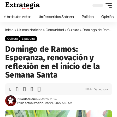
⚡️ Artículos vistos
🚂 Recorridos Sabana
Política
Opinión
Inicio
»
Últimas Noticias
»
Comunidad
»
Cultura
»
Domingo de Ramos: Esperanza, renovación y reflexión en el inicio de la Semana Santa
Cultura
Zipaquirá
Domingo de Ramos:
Esperanza, renovación y
reflexión en el inicio de la
Semana Santa
1 Min De Lectura
Por
Redacción
24 Marzo, 2024
Última Actualización: Mar 24, 2024 7:39 AM