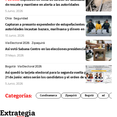
de rescate y mantiene en alerta a las autoridades
5 Junio, 2026
Chía
Seguridad
Capturan a presunto expendedor de estupefacientes en Chía;
autoridades incautan bazuco, marihuana y dinero en efectivo
10 Junio, 2026
Vía Electoral 2026
Zipaquirá
Así votó Sabana Centro en las elecciones presidenciales de 2026
31 Mayo, 2026
Bogotá
Vía Electoral 2026
Así quedó la tarjeta electoral para la segunda vuelta presidencial del
21 de junio: estos serán los candidatos y el orden de votación
5 Junio, 2026
Categorías:
Cundinamarca
Zipaquirá
Bogotá
ad
Chí