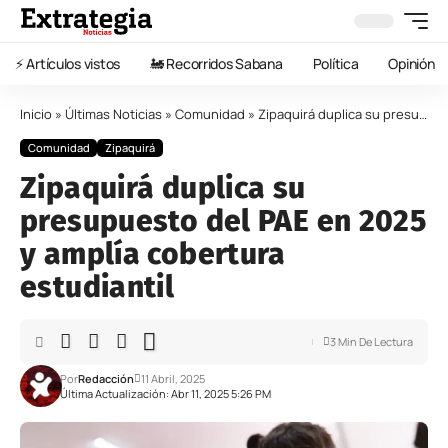
⚡️ Artículos vistos
🚂 Recorridos Sabana
Política
Opinión
Inicio
»
Últimas Noticias
»
Comunidad
»
Zipaquirá duplica su presupuesto del PAE en 2025 y amplía cobertura estudiantil
Comunidad
Zipaquirá
Zipaquirá duplica su
presupuesto del PAE en 2025
y amplía cobertura
estudiantil
3 Min De Lectura
Por
Redacción
11 Abril, 2025
Última Actualización: Abr 11, 2025 5:26 PM