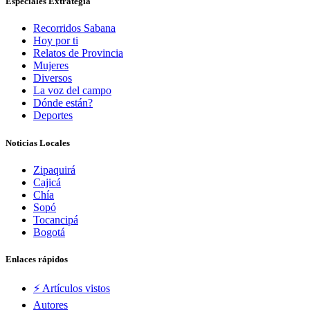
Especiales Extrategia
Recorridos Sabana
Hoy por ti
Relatos de Provincia
Mujeres
Diversos
La voz del campo
Dónde están?
Deportes
Noticias Locales
Zipaquirá
Cajicá
Chía
Sopó
Tocancipá
Bogotá
Enlaces rápidos
⚡️ Artículos vistos
Autores