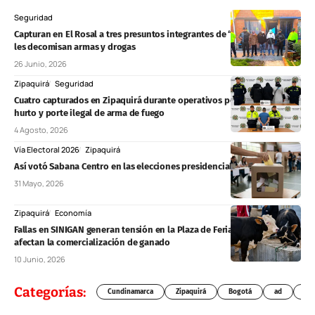
Seguridad
Capturan en El Rosal a tres presuntos integrantes de “Los Costeños” y
les decomisan armas y drogas
26 Junio, 2026
Zipaquirá
Seguridad
Cuatro capturados en Zipaquirá durante operativos por presunto
hurto y porte ilegal de arma de fuego
4 Agosto, 2026
Vía Electoral 2026
Zipaquirá
Así votó Sabana Centro en las elecciones presidenciales de 2026
31 Mayo, 2026
Zipaquirá
Economía
Fallas en SINIGAN generan tensión en la Plaza de Ferias de Zipaquirá y
afectan la comercialización de ganado
10 Junio, 2026
Categorías:
Cundinamarca
Zipaquirá
Bogotá
ad
Chí