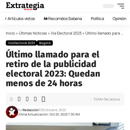
⚡️ Artículos vistos
🚂 Recorridos Sabana
Política
Opinión
Inicio
»
Últimas Noticias
»
Vía Electoral 2023
»
Último llamado para el retiro de la publicidad electoral 2023: Quedan menos de 24 horas
Vía Electoral 2023
Bogotá
Último llamado para el
retiro de la publicidad
electoral 2023: Quedan
menos de 24 horas
2 Min De Lectura
Por
Redacción
25 Octubre, 2023
Última Actualización: Oct 25, 2023 7:30 AM