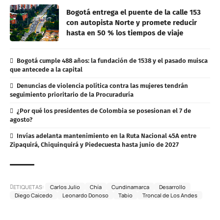
Bogotá entrega el puente de la calle 153
con autopista Norte y promete reducir
hasta en 50 % los tiempos de viaje
Bogotá cumple 488 años: la fundación de 1538 y el pasado muisca
que antecede a la capital
Denuncias de violencia política contra las mujeres tendrán
seguimiento prioritario de la Procuraduría
¿Por qué los presidentes de Colombia se posesionan el 7 de
agosto?
Invías adelanta mantenimiento en la Ruta Nacional 45A entre
Zipaquirá, Chiquinquirá y Piedecuesta hasta junio de 2027
ETIQUETAS:
Carlos Julio
Chía
Cundinamarca
Desarrollo
Diego Caicedo
Leonardo Donoso
Tabio
Troncal de Los Andes