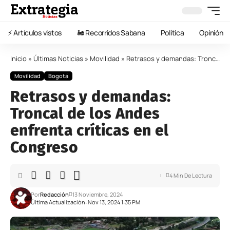
⚡️ Artículos vistos
🚂 Recorridos Sabana
Política
Opinión
Inicio
»
Últimas Noticias
»
Movilidad
»
Retrasos y demandas: Troncal de los Andes enfrenta críticas en el Congreso
Movilidad
Bogotá
Retrasos y demandas:
Troncal de los Andes
enfrenta críticas en el
Congreso
4 Min De Lectura
Por
Redacción
13 Noviembre, 2024
Última Actualización: Nov 13, 2024 1:35 PM