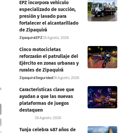
EPZ incorpora vehículo
especializado de succión,
presión y lavado para
fortalecer el alcantarillado
de Zipaquirá
Zipaquirá
EPZ
6 Agosto, 2026
Cinco motocicletas
reforzarán el patrullaje del
Ejército en zonas urbanas y
rurales de Zipaquirá
Zipaquirá
Seguridad
6 Agosto, 2026
a
Características clave que
ayudan a que las nuevas
plataformas de juegos
destaquen
Deportes
6 Agosto, 2026
Tunja celebra 487 años de