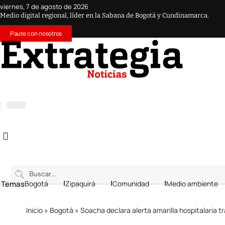
viernes, 7 de agosto de 2026
Medio digital regional, líder en la Sabana de Bogotá y Cundinamarca.
Paute con nosotros
 Temas
Bogotá
Zipaquirá
Comunidad
Medio ambiente
Inicio
»
Bogotá
»
Soacha declara alerta amarilla hospitalaria t