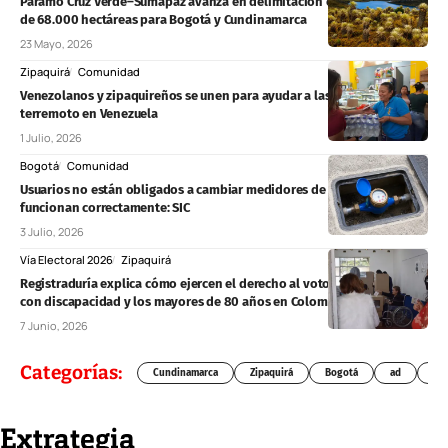
Páramo Cruz Verde–Sumapaz avanza en delimitación con protección
de 68.000 hectáreas para Bogotá y Cundinamarca
23 Mayo, 2026
Zipaquirá
Comunidad
Venezolanos y zipaquireños se unen para ayudar a las víctimas del
terremoto en Venezuela
1 Julio, 2026
Bogotá
Comunidad
Usuarios no están obligados a cambiar medidores de agua, luz o gas si
funcionan correctamente: SIC
3 Julio, 2026
Vía Electoral 2026
Zipaquirá
Registraduría explica cómo ejercen el derecho al voto las personas
con discapacidad y los mayores de 80 años en Colombia
7 Junio, 2026
Categorías:
Cundinamarca
Zipaquirá
Bogotá
ad
Chí