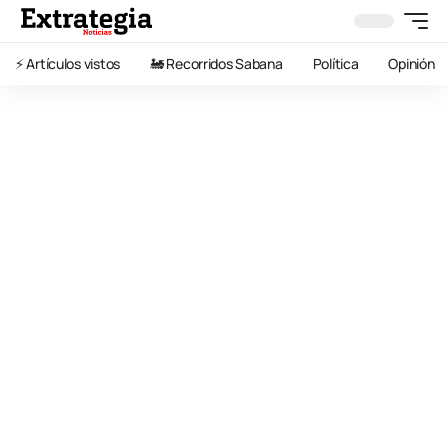
⚡️ Artículos vistos
🚂 Recorridos Sabana
Política
Opinión