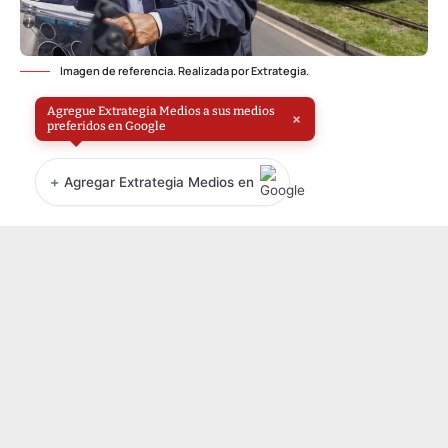
Imagen de referencia. Realizada por Extrategia.
Agregue Extrategia Medios a sus medios
×
preferidos en Google
+
Agregar Extrategia Medios en