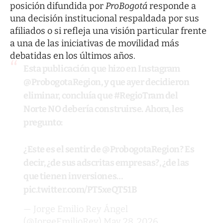
posición difundida por
ProBogotá
responde a
una decisión institucional respaldada por sus
afiliados o si refleja una visión particular frente
a una de las iniciativas de movilidad más
debatidas en los últimos años.
Esta publicación que hizo en Instagram
@ProbogotaRegion
, y que ayer decidieron
eliminar, concluía que
#RegioTram
del
Norte NO debería construirse. Ahora, les
pregunto:
¿Este es el sentir de
@ProbogotaRegion
? Es
decir, ¿de sus adscritas empresas?, ¿de las
que tienen inversiones…
pic.twitter.com/PT5xeQT51B
— Jorge Emilio Rey Ángel
(@JorgeEmilioRey)
May 28, 2026