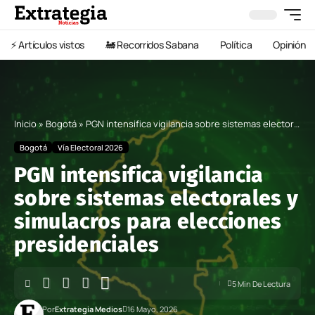
⚡️ Artículos vistos
🚂 Recorridos Sabana
Política
Opinión
Inicio
»
Bogotá
»
PGN intensifica vigilancia sobre sistemas electorales y simulacros para elecciones presidenciales
Bogotá
Vía Electoral 2026
PGN intensifica vigilancia
sobre sistemas electorales y
simulacros para elecciones
presidenciales
5 Min De Lectura
Por
Extrategia Medios
16 Mayo, 2026