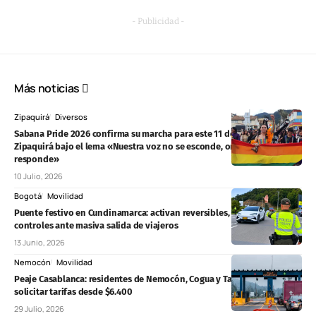
- Publicidad -
Más noticias
Zipaquirá
Diversos
Sabana Pride 2026 confirma su marcha para este 11 de julio en
Zipaquirá bajo el lema «Nuestra voz no se esconde, orgullo que
responde»
10 Julio, 2026
Bogotá
Movilidad
Puente festivo en Cundinamarca: activan reversibles, drones y
controles ante masiva salida de viajeros
13 Junio, 2026
Nemocón
Movilidad
Peaje Casablanca: residentes de Nemocón, Cogua y Tausa podrán
solicitar tarifas desde $6.400
29 Julio, 2026