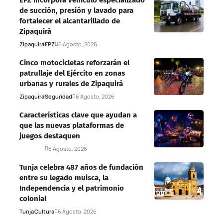
EPZ incorpora vehículo especializado
de succión, presión y lavado para
fortalecer el alcantarillado de
Zipaquirá
Zipaquirá
EPZ
6 Agosto, 2026
Cinco motocicletas reforzarán el
patrullaje del Ejército en zonas
urbanas y rurales de Zipaquirá
Zipaquirá
Seguridad
6 Agosto, 2026
Características clave que ayudan a
que las nuevas plataformas de
juegos destaquen
Deportes
6 Agosto, 2026
Tunja celebra 487 años de fundación
entre su legado muisca, la
Independencia y el patrimonio
colonial
Tunja
Cultura
6 Agosto, 2026