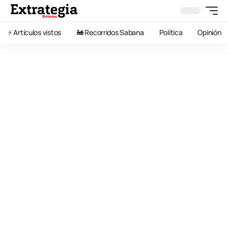
⚡️ Artículos vistos
🚂 Recorridos Sabana
Política
Opinión