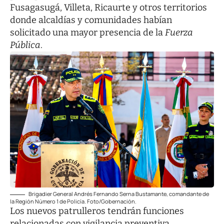
Fusagasugá, Villeta, Ricaurte y otros territorios
donde alcaldías y comunidades habían
solicitado una mayor presencia de la
Fuerza
Pública
.
Brigadier General Andrés Fernando Serna Bustamante, comandante de
la Región Número 1 de Policía. Foto/Gobernación.
Los nuevos patrulleros tendrán funciones
relacionadas con vigilancia preventiva,