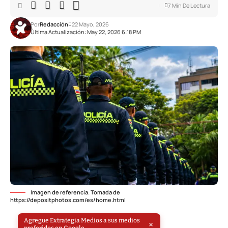
7 Min De Lectura
Por
Redacción
22 Mayo, 2026
Última Actualización: May 22, 2026 6:18 PM
Imagen de referencia. Tomada de
https://depositphotos.com/es/home.html
Agregue Extrategia Medios a sus medios
×
preferidos en Google