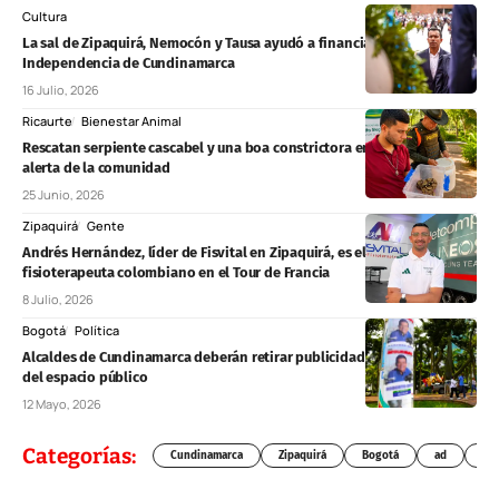
Cultura
La sal de Zipaquirá, Nemocón y Tausa ayudó a financiar la
Independencia de Cundinamarca
16 Julio, 2026
Ricaurte
Bienestar Animal
Rescatan serpiente cascabel y una boa constrictora en Ricaurte tras
alerta de la comunidad
25 Junio, 2026
Zipaquirá
Gente
Andrés Hernández, líder de Fisvital en Zipaquirá, es el primer
fisioterapeuta colombiano en el Tour de Francia
8 Julio, 2026
Bogotá
Política
Alcaldes de Cundinamarca deberán retirar publicidad política vencida
del espacio público
12 Mayo, 2026
Categorías:
Cundinamarca
Zipaquirá
Bogotá
ad
Chí