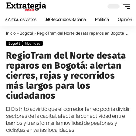
⚡️ Artículos vistos
🚂 Recorridos Sabana
Política
Opinión
Inicio
»
Bogotá
»
RegioTram del Norte desata reparos en Bogotá: alertan cierres, rejas y recorridos más largos para los ciudadanos
Bogotá
Movilidad
RegioTram del Norte desata
reparos en Bogotá: alertan
cierres, rejas y recorridos
más largos para los
ciudadanos
El Distrito advirtió que el corredor férreo podría dividir
sectores de la capital, afectar la conectividad entre
barrios y transformar la movilidad de peatones y
ciclistas en varias localidades.