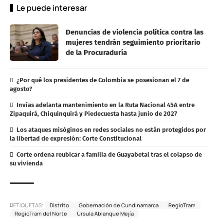
Le puede interesar
Denuncias de violencia política contra las
mujeres tendrán seguimiento prioritario
de la Procuraduría
¿Por qué los presidentes de Colombia se posesionan el 7 de
agosto?
Invías adelanta mantenimiento en la Ruta Nacional 45A entre
Zipaquirá, Chiquinquirá y Piedecuesta hasta junio de 2027
Los ataques misóginos en redes sociales no están protegidos por
la libertad de expresión: Corte Constitucional
Corte ordena reubicar a familia de Guayabetal tras el colapso de
su vivienda
ETIQUETAS:
Distrito
Gobernación de Cundinamarca
RegioTram
RegioTram del Norte
Úrsula Ablanque Mejía