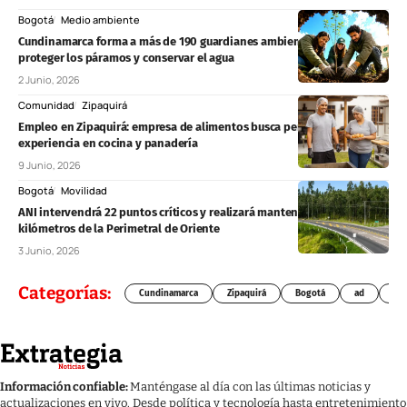
Bogotá
Medio ambiente
Cundinamarca forma a más de 190 guardianes ambientales para
proteger los páramos y conservar el agua
2 Junio, 2026
Comunidad
Zipaquirá
Empleo en Zipaquirá: empresa de alimentos busca personal con
experiencia en cocina y panadería
9 Junio, 2026
Bogotá
Movilidad
ANI intervendrá 22 puntos críticos y realizará mantenimiento en 60
kilómetros de la Perimetral de Oriente
3 Junio, 2026
Categorías:
Cundinamarca
Zipaquirá
Bogotá
ad
Chí
Información confiable:
Manténgase al día con las últimas noticias y
actualizaciones en vivo. Desde política y tecnología hasta entretenimiento