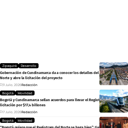
Zipaquirá
Desarrollo
Gobernación de Cundinamarca da a conocer los detalles del RegioTram del
Norte y abre la licitación del proyecto
31 Julio, 2026
Redacción
Bogotá
Movilidad
Bogotá y Cundinamarca sellan acuerdos para llevar el Regiotram del Norte a
licitación por $17,4 billones
17 Julio, 2026
Redacción
Bogotá
Movilidad
“Bogotá quiere que el Regiotram del Norte se haga bien”: Galán exige ajustes