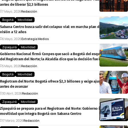
antes de liberar $2,3 billones
7 Mayo, 2026
Redacción
Bogotá
Movilidad
Sabana Centro busca salir del colapso vial: en marcha plan de movilidad con
visión a 12 años
6 Mayo, 2026
Extrategia Medios
Zipaquirá
Movilidad
Gobierno Nacional firmó Conpes que sacó a Bogotá del esquema financiero
del Regiotram del Norte; la Alcaldía dice que la decisión fue inconsulta
5 Mayo, 2026
Redacción
Bogotá
Movilidad
Regiotram del Norte: Bogotá ofrece $2,3 billones y exige ajustes técnicos
antes de avanzar
30 Abril, 2026
Redacción
Zipaquirá
Movilidad
Zipaquirá se prepara para el Regiotram del Norte: Gobierno impulsa
movilidad que integra Bogotá con Sabana Centro
17 Marzo, 2026
Redacción