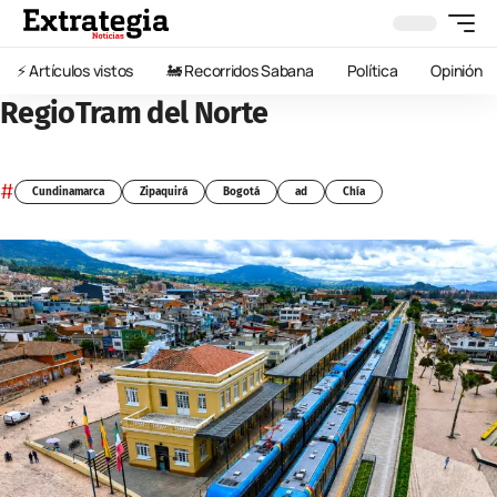
⚡️ Artículos vistos
🚂 Recorridos Sabana
Política
Opinión
RegioTram del Norte
#
Cundinamarca
Zipaquirá
Bogotá
ad
Chía