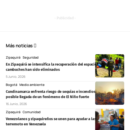
- Publicidad -
Más noticias
Zipaquirá
Seguridad
En Zipaquirá se intensifica la recuperación del espacio público: 40
cambuches han sido eliminados
5 Junio, 2026
Bogotá
Medio ambiente
Cundinamarca enfrenta riesgo de sequías e incendios forestales ante
posible llegada de un fenómeno de El Niño fuerte
16 Junio, 2026
Zipaquirá
Comunidad
Venezolanos y zipaquireños se unen para ayudar a las víctimas del
terremoto en Venezuela