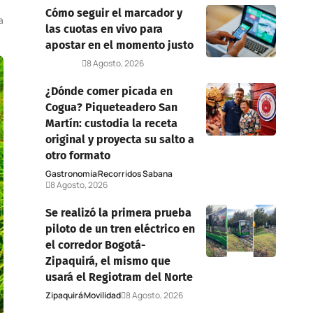
Cómo seguir el marcador y
a
las cuotas en vivo para
apostar en el momento justo
Deportes
8 Agosto, 2026
¿Dónde comer picada en
Cogua? Piqueteadero San
Martín: custodia la receta
original y proyecta su salto a
otro formato
Gastronomía
Recorridos Sabana
8 Agosto, 2026
Se realizó la primera prueba
piloto de un tren eléctrico en
el corredor Bogotá-
Zipaquirá, el mismo que
usará el Regiotram del Norte
Zipaquirá
Movilidad
8 Agosto, 2026