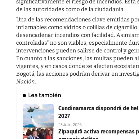
significativamente el riesgo de incendios. Esta
de las autoridades como de la ciudadanía.
Una de las recomendaciones clave emitidas por 
inflamables como vidrios o colillas de cigarrill
desencadenar incendios con facilidad. Asimis
controladas” no son viables, especialmente du
intervenciones pueden salirse de control y gen
En cuanto a las sanciones, las multas pueden 
vigentes, y en casos donde se afecten ecosiste
Bogotá; las acciones podrían derivar en investi
Nación
.
Lea también
Cundinamarca dispondrá de heli
2027
28 Julio, 2026
Zipaquirá activa recompensas p