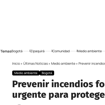
 Temas
Bogotá
Zipaquirá
Comunidad
Medio ambiente
Inicio
»
Últimas Noticias
»
Medio ambiente
»
Prevenir incendio
Medio ambiente
Bogotá
Prevenir incendios f
urgente para protege