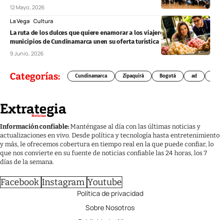
12 Mayo, 2026
La Vega
Cultura
La ruta de los dulces que quiere enamorar a los viajeros: ocho
municipios de Cundinamarca unen su oferta turística
9 Junio, 2026
Categorías:
Cundinamarca
Zipaquirá
Bogotá
ad
Chí
Información confiable:
Manténgase al día con las últimas noticias y
actualizaciones en vivo. Desde política y tecnología hasta entretenimiento
y más, le ofrecemos cobertura en tiempo real en la que puede confiar, lo
que nos convierte en su fuente de noticias confiable las 24 horas, los 7
días de la semana.
Facebook
Instagram
Youtube
Política de privacidad
Sobre Nosotros