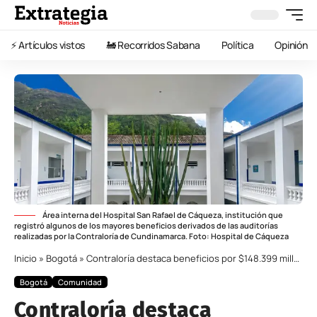
⚡️ Artículos vistos
🚂 Recorridos Sabana
Política
Opinión
Área interna del Hospital San Rafael de Cáqueza, institución que
registró algunos de los mayores beneficios derivados de las auditorías
realizadas por la Contraloría de Cundinamarca. Foto: Hospital de Cáqueza
Inicio
»
Bogotá
»
Contraloría destaca beneficios por $148.399 millones tras auditorías a entidades públicas de Cundinamarca
Bogotá
Comunidad
Contraloría destaca