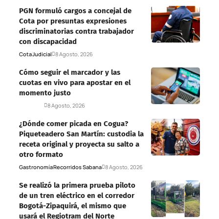
PGN formuló cargos a concejal de
Cota por presuntas expresiones
discriminatorias contra trabajador
con discapacidad
Cota
Judicial
8 Agosto, 2026
Cómo seguir el marcador y las
cuotas en vivo para apostar en el
momento justo
Deportes
8 Agosto, 2026
¿Dónde comer picada en Cogua?
Piqueteadero San Martín: custodia la
receta original y proyecta su salto a
otro formato
Gastronomía
Recorridos Sabana
8 Agosto, 2026
Se realizó la primera prueba piloto
de un tren eléctrico en el corredor
Bogotá-Zipaquirá, el mismo que
usará el Regiotram del Norte