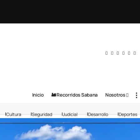
Inicio
🚂 Recorridos Sabana
Nosotros
Cultura
Seguridad
Judicial
Desarrollo
Deportes