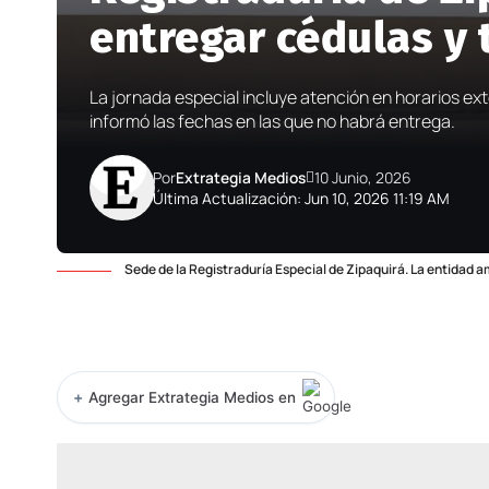
entregar cédulas y 
La jornada especial incluye atención en horarios ext
informó las fechas en las que no habrá entrega.
Por
Extrategia Medios
10 Junio, 2026
Última Actualización: Jun 10, 2026 11:19 AM
Sede de la Registraduría Especial de Zipaquirá. La entidad am
+
Agregar Extrategia Medios en