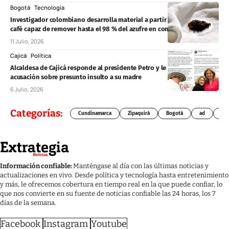
Bogotá
Tecnología
Investigador colombiano desarrolla material a partir de residuos de
café capaz de remover hasta el 98 % del azufre en combustibles
11 Julio, 2026
Cajicá
Política
Alcaldesa de Cajicá responde al presidente Petro y le pide rectificar
acusación sobre presunto insulto a su madre
6 Julio, 2026
Categorías:
Cundinamarca
Zipaquirá
Bogotá
ad
Chí
Información confiable:
Manténgase al día con las últimas noticias y
actualizaciones en vivo. Desde política y tecnología hasta entretenimiento
y más, le ofrecemos cobertura en tiempo real en la que puede confiar, lo
que nos convierte en su fuente de noticias confiable las 24 horas, los 7
días de la semana.
Facebook
Instagram
Youtube