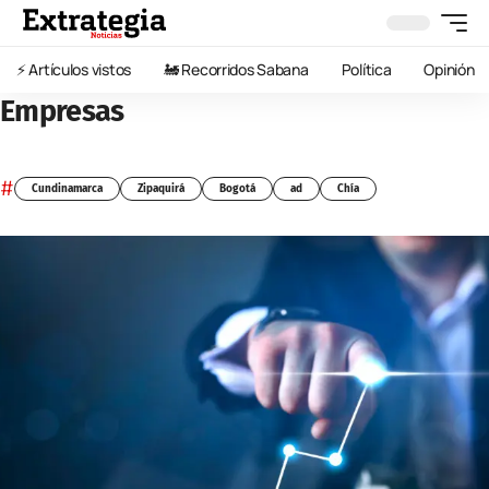
⚡️ Artículos vistos
🚂 Recorridos Sabana
Política
Opinión
Empresas
#
Cundinamarca
Zipaquirá
Bogotá
ad
Chía